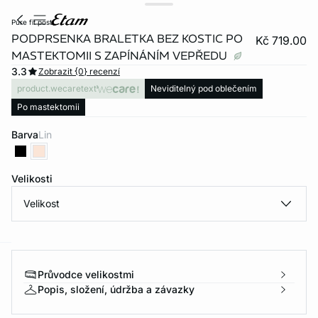
pure fit post
PODPRSENKA BRALETKA BEZ KOSTIC PO
Kč 719.00
MASTEKTOMII S ZAPÍNÁNÍM VEPŘEDU
3.3
Zobrazit {0} recenzí
product.wecaretext
Neviditelný pod oblečením
Po mastektomii
Barva
lin
Velikosti
Velikost
-home
Průvodce velikostmi
Popis, složení, údržba a závazky