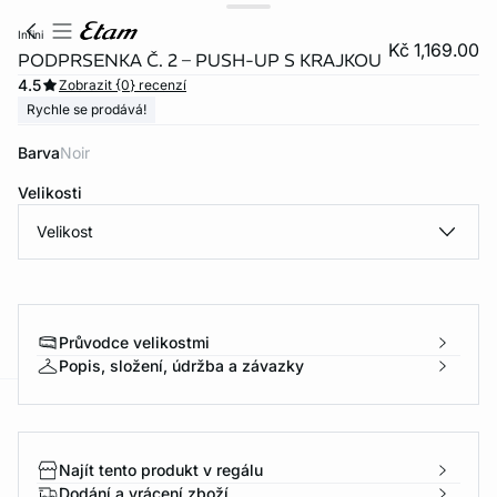
infini
Kč 1,169.00
PODPRSENKA Č. 2 – PUSH-UP S KRAJKOU
4.5
Zobrazit {0} recenzí
Rychle se prodává!
Barva
noir
Velikosti
Velikost
Průvodce velikostmi
Popis, složení, údržba a závazky
-home
Najít tento produkt v regálu
Dodání a vrácení zboží