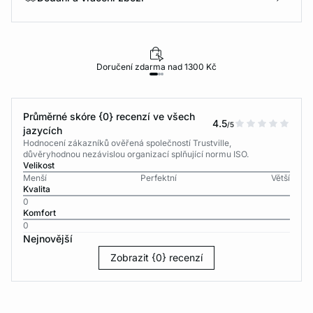
Doručení zdarma nad 1300 Kč
Průměrné skóre {0} recenzí ve všech
4.5
/5
jazycích
Hodnocení zákazníků ověřená společností Trustville,
důvěryhodnou nezávislou organizací splňující normu ISO.
Velikost
Menší
Perfektní
Větší
Kvalita
0
Komfort
0
Nejnovější
Zobrazit {0} recenzí