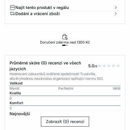
Najít tento produkt v regálu
Dodání a vrácení zboží
Doručení zdarma nad 1300 Kč
Průměrné skóre {0} recenzí ve všech
5.0
/5
jazycích
Hodnocení zákazníků ověřená společností Trustville,
důvěryhodnou nezávislou organizací splňující normu ISO.
Velikost
Menší
Perfektní
Větší
Kvalita
0
Komfort
0
Nejnovější
Zobrazit {0} recenzí