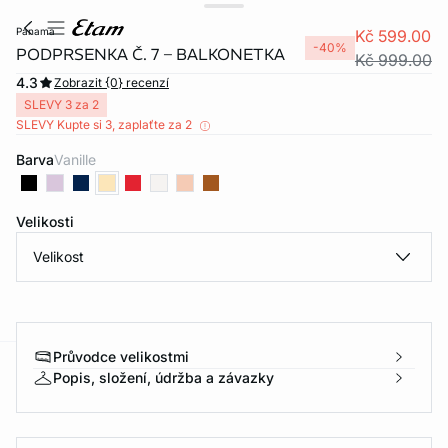
panama
Kč 599.00
-40%
PODPRSENKA Č. 7 – BALKONETKA
Kč 999.00
4.3
Zobrazit {0} recenzí
SLEVY 3 za 2
SLEVY Kupte si 3, zaplaťte za 2
Barva
vanille
Velikosti
Velikost
Průvodce velikostmi
Popis, složení, údržba a závazky
-home