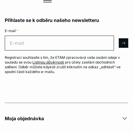
Přihlaste se k odběru našeho newsletteru
E-mail
*
E-mail
arro
Registrací souhlasíte s tím, že ETAM zpracovává vaše osobní údaje v
souladu se svou
Listinou důvěrnosti
pro účely zasílání obchodních
sdělení. Odběr můžete kdykoli zrušit kliknutím na odkaz „odhlásit“ ve
spodní části každého e-mailu.
Moja objednávka