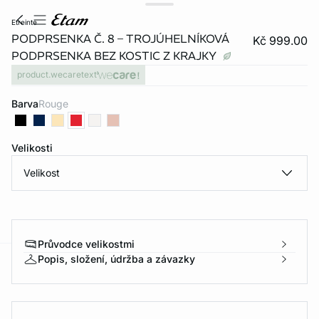
etreinte
PODPRSENKA Č. 8 – TROJÚHELNÍKOVÁ
Kč 999.00
PODPRSENKA BEZ KOSTIC Z KRAJKY
product.wecaretext
Barva
rouge
Velikosti
Velikost
Průvodce velikostmi
Popis, složení, údržba a závazky
-home