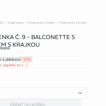
dlo
Podprsenky
Podprsenky modely
Podprsenky korzety
NKA Č. 9 – BALCONETTE S
M S KRAJKOU
 recenzí
č 1,369.00
-27%
, zaplaťte za 2
PŘIDAT DO KOŠÍKU