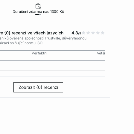
Doručení zdarma nad 1300 Kč
30 dní na vr
e {0} recenzí ve všech jazycích
4.8
/5
níků ověřená společností Trustville, důvěryhodnou
izací splňující normu ISO.
Perfektní
Větší
Zobrazit {0} recenzí