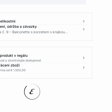
elikostmi
žení, údržba a závazky
č. 9 – Balconette s korzetem s krajkou...
 produkt v regálu
ost a zkontrolujte dostupnost
rácení zboží
rma od € 1.500,00