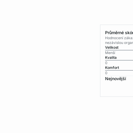
Průměrné skór
Hodnocení zákaz
nezávislou organ
Velikost
Menší
Kvalita
0
Komfort
0
Nejnovější