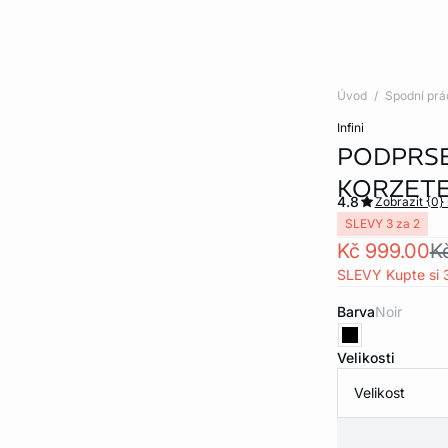
Úvod
Spodní prá
infini
PODPRSE
KORZETE
4.8
Zobrazit {0}
SLEVY 3 za 2
Kč 999.00
K
SLEVY Kupte si 3
Barva
noir
Velikosti
Velikost