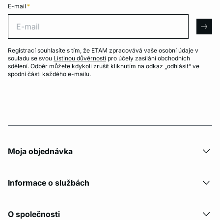
E-mail
*
E-mail
arro
Registrací souhlasíte s tím, že ETAM zpracovává vaše osobní údaje v
souladu se svou
Listinou důvěrnosti
pro účely zasílání obchodních
sdělení. Odběr můžete kdykoli zrušit kliknutím na odkaz „odhlásit“ ve
spodní části každého e-mailu.
Moja objednávka
Informace o službách
O společnosti