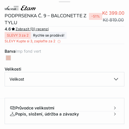
mocktail
Kč 399.00
PODPRSENKA Č. 9 – BALCONETTE Z
-51%
Kč 819.00
TYLU
4.6
Zobrazit {0} recenzí
SLEVY 3 za 2
Rychle se prodává!
SLEVY Kupte si 3, zaplaťte za 2
Barva
imp fond vert
Velikosti
Velikost
Průvodce velikostmi
-home
Popis, složení, údržba a závazky