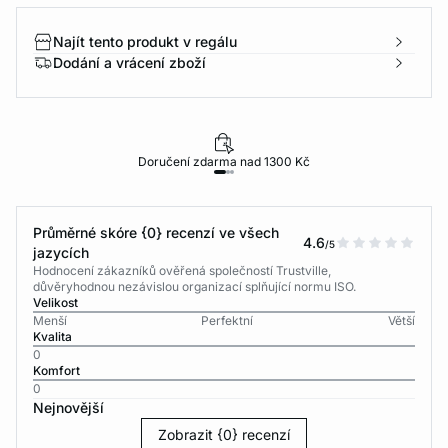
Najít tento produkt v regálu
Dodání a vrácení zboží
Doručení zdarma nad 1300 Kč
Průměrné skóre {0} recenzí ve všech
4.6
/5
jazycích
Hodnocení zákazníků ověřená společností Trustville,
důvěryhodnou nezávislou organizací splňující normu ISO.
Velikost
Menší
Perfektní
Větší
Kvalita
0
Komfort
0
Nejnovější
Zobrazit {0} recenzí