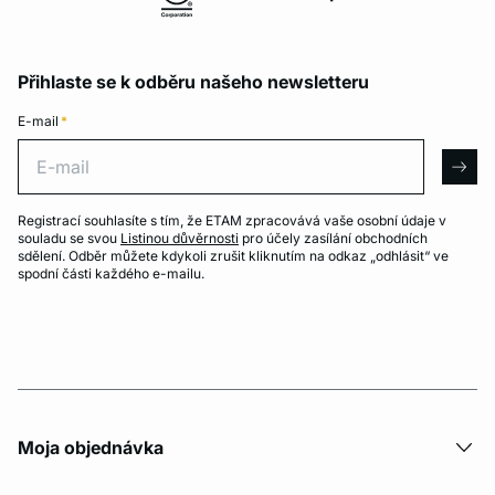
Přihlaste se k odběru našeho newsletteru
E-mail
*
E-mail
arro
Registrací souhlasíte s tím, že ETAM zpracovává vaše osobní údaje v
souladu se svou
Listinou důvěrnosti
pro účely zasílání obchodních
sdělení. Odběr můžete kdykoli zrušit kliknutím na odkaz „odhlásit“ ve
spodní části každého e-mailu.
Moja objednávka