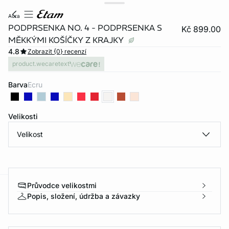
aura
PODPRSENKA NO. 4 - PODPRSENKA S
Kč 899.00
MĚKKÝMI KOŠÍČKY Z KRAJKY
4.8
Zobrazit {0} recenzí
product.wecaretext
Barva
ecru
Velikosti
Velikost
Průvodce velikostmi
-home
Popis, složení, údržba a závazky