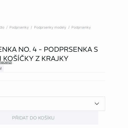
dlo
Podprsenky
Podprsenky modely
Podprsenky
NKA NO. 4 - PODPRSENKA S
 KOŠÍČKY Z KRAJKY
 recenzí
!
PŘIDAT DO KOŠÍKU