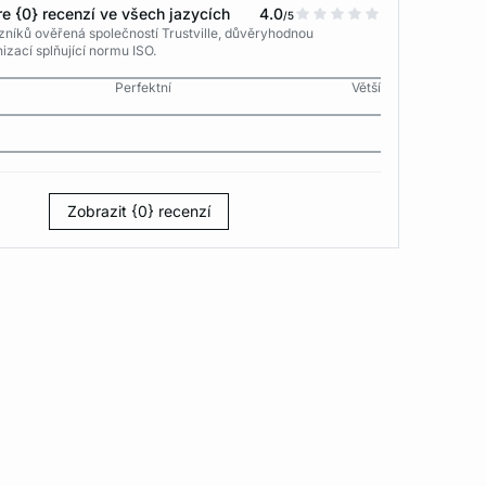
e {0} recenzí ve všech jazycích
4.0
/5
níků ověřená společností Trustville, důvěryhodnou
izací splňující normu ISO.
Perfektní
Větší
Zobrazit {0} recenzí