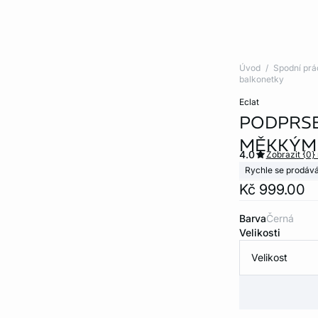
Úvod
Spodní prá
balkonetky
eclat
PODPRSE
MĚKKÝMI
4.0
Zobrazit {0}
Rychle se prodává
Kč 999.00
Barva
černá
Velikosti
Velikost