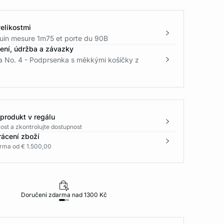
elikostmi
in mesure 1m75 et porte du 90B
žení, údržba a závazky
 No. 4 - Podprsenka s měkkými košíčky z
 produkt v regálu
ost a zkontrolujte dostupnost
rácení zboží
rma od € 1.500,00
Doručení zdarma nad 1300 Kč
30 dní na vr