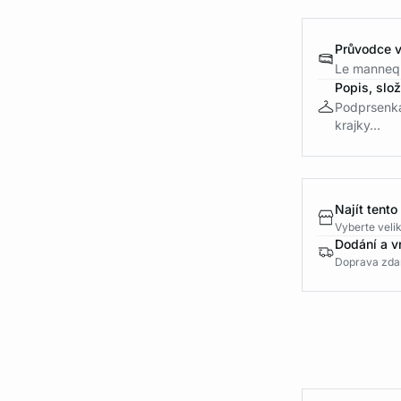
Průvodce v
Le mannequ
Popis, slo
Podprsenka
krajky...
Najít tento
Vyberte velik
Dodání a v
Doprava zda