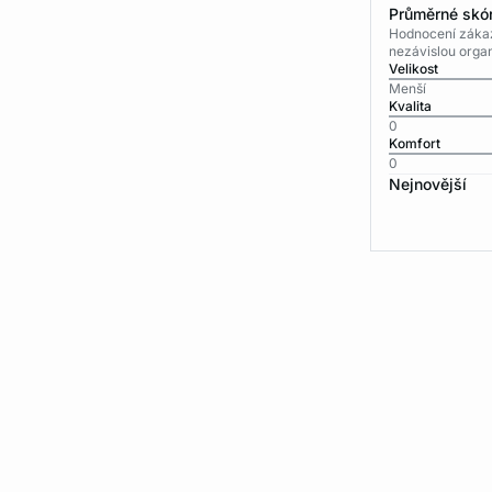
Průměrné skór
Hodnocení zákaz
nezávislou organ
Velikost
Menší
Kvalita
0
Komfort
0
Nejnovější