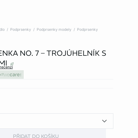
dlo
Podprsenky
Podprsenky modely
Podprsenky
NKA NO. 7 – TROJÚHELNÍK S
MI
 recenzí
xt
PŘIDAT DO KOŠÍKU