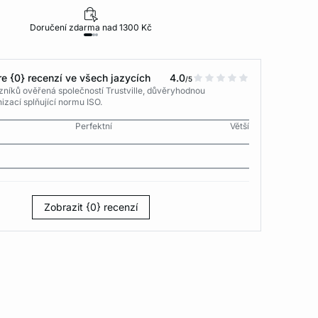
Doručení zdarma nad 1300 Kč
30 dní na vr
e {0} recenzí ve všech jazycích
4.0
/5
níků ověřená společností Trustville, důvěryhodnou
izací splňující normu ISO.
Perfektní
Větší
Zobrazit {0} recenzí