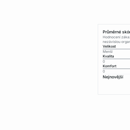
Průměrné skór
Hodnocení zákaz
nezávislou organ
Velikost
Menší
Kvalita
0
Komfort
0
Nejnovější