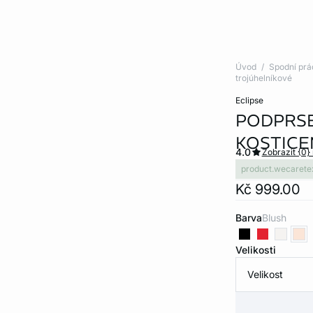
Úvod
Spodní prá
trojúhelníkové
eclipse
PODPRSE
KOSTICE
4.0
Zobrazit {0}
product.wecarete
Kč 999.00
Barva
blush
Velikosti
Velikost