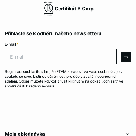
Certifikát B Corp
Přihlaste se k odběru našeho newsletteru
E-mail
*
E-mail
arro
Registrací souhlasíte s tím, že ETAM zpracovává vaše osobní údaje v
souladu se svou
Listinou důvěrnosti
pro účely zasílání obchodních
sdělení. Odběr můžete kdykoli zrušit kliknutím na odkaz „odhlásit“ ve
spodní části každého e-mailu.
Moja objednávka