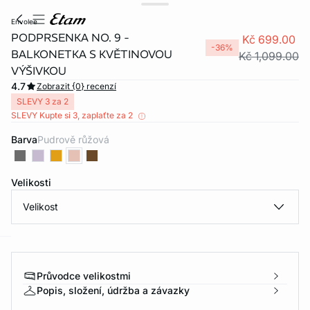
envolee
PODPRSENKA NO. 9 -
Kč 699.00
-36%
BALKONETKA S KVĚTINOVOU
Kč 1,099.00
VÝŠIVKOU
4.7
Zobrazit {0} recenzí
SLEVY 3 za 2
SLEVY Kupte si 3, zaplaťte za 2
Barva
pudrově růžová
Velikosti
Velikost
-home
Průvodce velikostmi
Popis, složení, údržba a závazky