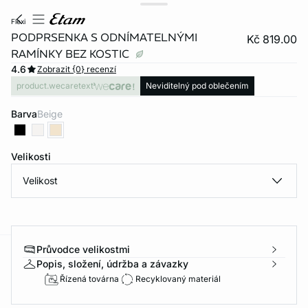
flexi
PODPRSENKA S ODNÍMATELNÝMI
Kč 819.00
RAMÍNKY BEZ KOSTIC
4.6
Zobrazit {0} recenzí
product.wecaretext
Neviditelný pod oblečením
Barva
beige
Velikosti
Velikost
Průvodce velikostmi
-home
Popis, složení, údržba a závazky
Řízená továrna
Recyklovaný materiál