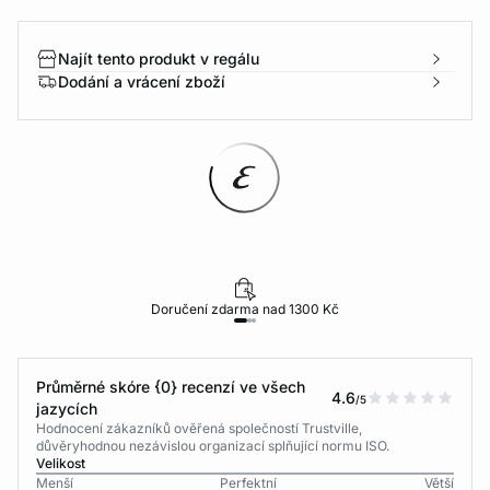
Najít tento produkt v regálu
Dodání a vrácení zboží
Doručení zdarma nad 1300 Kč
Průměrné skóre {0} recenzí ve všech
4.6
/5
jazycích
Hodnocení zákazníků ověřená společností Trustville,
důvěryhodnou nezávislou organizací splňující normu ISO.
Velikost
Menší
Perfektní
Větší