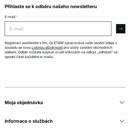
Přihlaste se k odběru našeho newsletteru
E-mail
*
E-mail
arro
Registrací souhlasíte s tím, že ETAM zpracovává vaše osobní údaje v
souladu se svou
Listinou důvěrnosti
pro účely zasílání obchodních
sdělení. Odběr můžete kdykoli zrušit kliknutím na odkaz „odhlásit“ ve
spodní části každého e-mailu.
Moja objednávka
Informace o službách