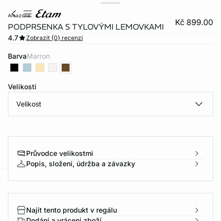
amazone
Kč 899.00
PODPRSENKA S TYLOVÝMI LEMOVKAMI
4.7
Zobrazit {0} recenzí
Barva
marron
Velikosti
Velikost
Průvodce velikostmi
Popis, složení, údržba a závazky
-home
Najít tento produkt v regálu
Dodání a vrácení zboží