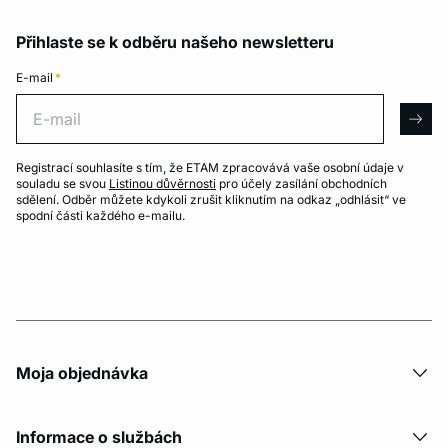
Přihlaste se k odběru našeho newsletteru
E-mail
*
E-mail
arro
Registrací souhlasíte s tím, že ETAM zpracovává vaše osobní údaje v
souladu se svou
Listinou důvěrnosti
pro účely zasílání obchodních
sdělení. Odběr můžete kdykoli zrušit kliknutím na odkaz „odhlásit“ ve
spodní části každého e-mailu.
Moja objednávka
Informace o službách