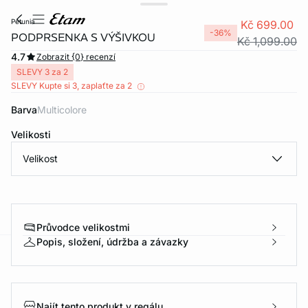
petunia
Kč 699.00
-36%
PODPRSENKA S VÝŠIVKOU
Kč 1,099.00
4.7
Zobrazit {0} recenzí
SLEVY 3 za 2
SLEVY Kupte si 3, zaplaťte za 2
Barva
multicolore
Velikosti
Velikost
Průvodce velikostmi
Popis, složení, údržba a závazky
-home
Najít tento produkt v regálu