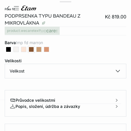
pure fit
PODPRSENKA TYPU BANDEAU Z
Kč 819.00
MIKROVLÁKNA
product.wecaretext
Barva
imp fd marron
Velikosti
Velikost
Průvodce velikostmi
Popis, složení, údržba a závazky
-home