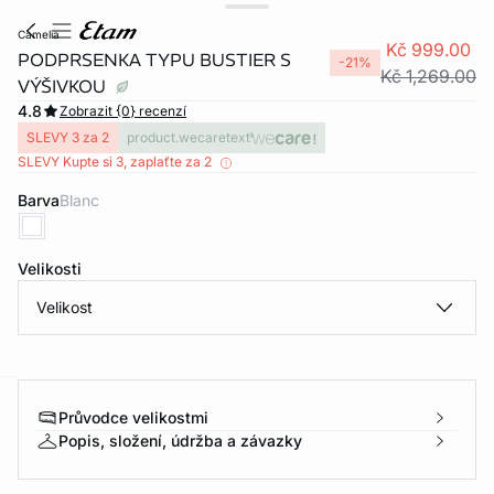
camelia
Kč 999.00
PODPRSENKA TYPU BUSTIER S
-21%
Kč 1,269.00
VÝŠIVKOU
4.8
Zobrazit {0} recenzí
SLEVY 3 za 2
product.wecaretext
SLEVY Kupte si 3, zaplaťte za 2
Barva
blanc
Velikosti
Velikost
Průvodce velikostmi
-home
Popis, složení, údržba a závazky