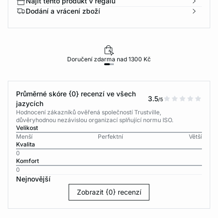
Najít tento produkt v regálu
Dodání a vrácení zboží
Doručení zdarma nad 1300 Kč
Průměrné skóre {0} recenzí ve všech
3.5
/5
jazycích
Hodnocení zákazníků ověřená společností Trustville,
důvěryhodnou nezávislou organizací splňující normu ISO.
Velikost
Menší
Perfektní
Větší
Kvalita
0
Komfort
0
Nejnovější
Zobrazit {0} recenzí