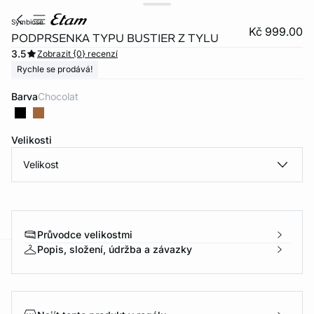
symbiose
Kč 999.00
PODPRSENKA TYPU BUSTIER Z TYLU
3.5
Zobrazit {0} recenzí
Rychle se prodává!
Barva
chocolat
Velikosti
Velikost
Průvodce velikostmi
Popis, složení, údržba a závazky
-home