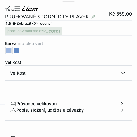
transat
Kč 559.00
PRUHOVANÉ SPODNÍ DÍLY PLAVEK
4.6
Zobrazit {0} recenzí
product.wecaretext
Barva
imp bleu vert
Velikosti
Velikost
Průvodce velikostmi
Popis, složení, údržba a závazky
-home