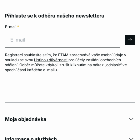
Přihlaste se k odběru našeho newsletteru
E-mail
*
E-mail
arro
Registrací souhlasíte s tím, že ETAM zpracovává vaše osobní údaje v
souladu se svou
Listinou důvěrnosti
pro účely zasílání obchodních
sdělení. Odběr můžete kdykoli zrušit kliknutím na odkaz „odhlásit“ ve
spodní části každého e-mailu.
Moja objednávka
Informace o službách