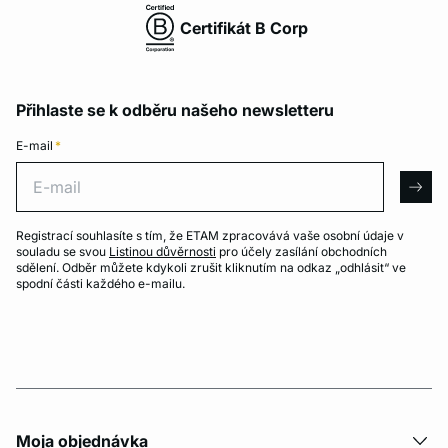
Certifikát B Corp
Přihlaste se k odběru našeho newsletteru
E-mail
*
E-mail
arro
Registrací souhlasíte s tím, že ETAM zpracovává vaše osobní údaje v
souladu se svou
Listinou důvěrnosti
pro účely zasílání obchodních
sdělení. Odběr můžete kdykoli zrušit kliknutím na odkaz „odhlásit“ ve
spodní části každého e-mailu.
Moja objednávka