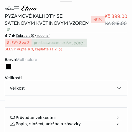
medra
PYŽAMOVÉ KALHOTY SE
Kč 399.00
-51%
SATÉNOVÝM KVĚTINOVÝM VZOREM
Kč 819.00
4.7
Zobrazit {0} recenzí
SLEVY 3 za 2
product.wecaretext
SLEVY Kupte si 3, zaplaťte za 2
Barva
multicolore
Velikosti
Velikost
-home
Průvodce velikostmi
Popis, složení, údržba a závazky