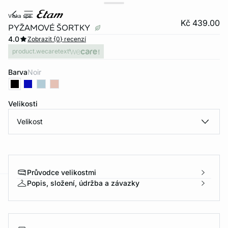
vicka spe
Kč 439.00
PYŽAMOVÉ ŠORTKY
4.0
Zobrazit {0} recenzí
product.wecaretext
Barva
noir
Velikosti
Velikost
Průvodce velikostmi
Popis, složení, údržba a závazky
-home