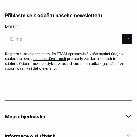
Přihlaste se k odběru našeho newsletteru
E-mail
*
E-mail
arro
Registrací souhlasíte s tím, že ETAM zpracovává vaše osobní údaje v
souladu se svou
Listinou důvěrnosti
pro účely zasílání obchodních
sdělení. Odběr můžete kdykoli zrušit kliknutím na odkaz „odhlásit“ ve
spodní části každého e-mailu.
Moja objednávka
Informace o službách