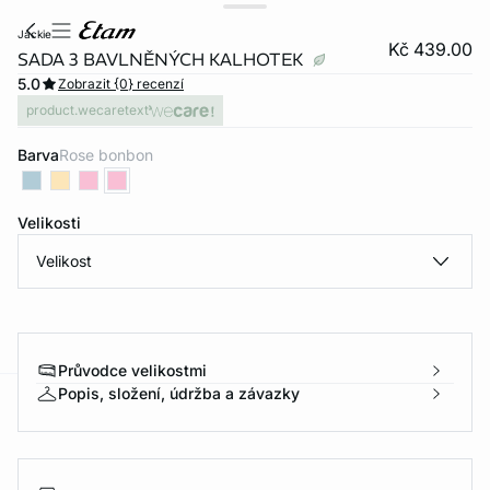
jackie
Kč 439.00
SADA 3 BAVLNĚNÝCH KALHOTEK
5.0
Zobrazit {0} recenzí
product.wecaretext
Barva
rose bonbon
Velikosti
Velikost
Průvodce velikostmi
Popis, složení, údržba a závazky
-home