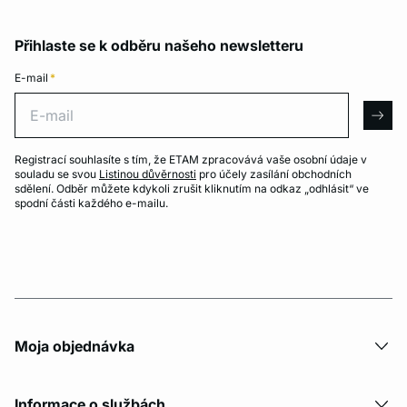
Přihlaste se k odběru našeho newsletteru
E-mail
*
E-mail
arro
Registrací souhlasíte s tím, že ETAM zpracovává vaše osobní údaje v
souladu se svou
Listinou důvěrnosti
pro účely zasílání obchodních
sdělení. Odběr můžete kdykoli zrušit kliknutím na odkaz „odhlásit“ ve
spodní části každého e-mailu.
Moja objednávka
Informace o službách