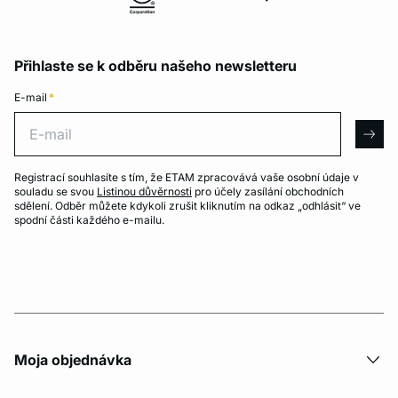
Přihlaste se k odběru našeho newsletteru
E-mail
*
E-mail
arro
Registrací souhlasíte s tím, že ETAM zpracovává vaše osobní údaje v
souladu se svou
Listinou důvěrnosti
pro účely zasílání obchodních
sdělení. Odběr můžete kdykoli zrušit kliknutím na odkaz „odhlásit“ ve
spodní části každého e-mailu.
Moja objednávka