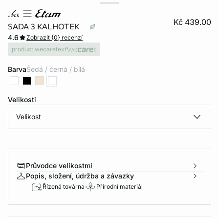
jack
Kč 439.00
SADA 3 KALHOTEK
4.6
Zobrazit {0} recenzí
product.wecaretext
Barva
šedá / černá / bílá
Velikosti
Velikost
Průvodce velikostmi
Popis, složení, údržba a závazky
-home
Řízená továrna
Přírodní materiál