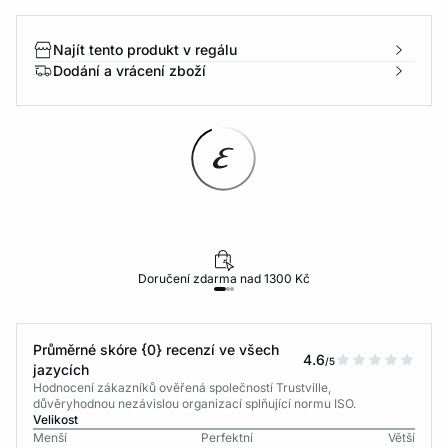
Najít tento produkt v regálu
Dodání a vrácení zboží
Doručení zdarma nad 1300 Kč
Průměrné skóre {0} recenzí ve všech
4.6
/5
jazycích
Hodnocení zákazníků ověřená společností Trustville,
důvěryhodnou nezávislou organizací splňující normu ISO.
Velikost
Menší
Perfektní
Větší