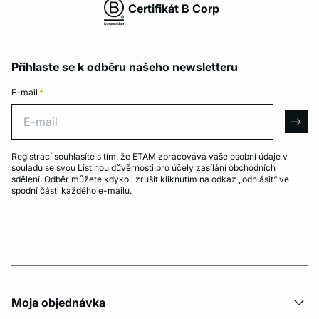
Certifikát B Corp
Přihlaste se k odběru našeho newsletteru
E-mail
*
E-mail
arro
Registrací souhlasíte s tím, že ETAM zpracovává vaše osobní údaje v
souladu se svou
Listinou důvěrnosti
pro účely zasílání obchodních
sdělení. Odběr můžete kdykoli zrušit kliknutím na odkaz „odhlásit“ ve
spodní části každého e-mailu.
Moja objednávka