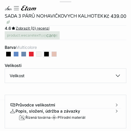
john
SADA 3 PÁRŮ NOHAVIČKOVYCH KALHOTEK
Kč 439.00
4.6
Zobrazit {0} recenzí
product.wecaretext
Barva
multicolore
Velikosti
Velikost
Průvodce velikostmi
Popis, složení, údržba a závazky
-home
Řízená továrna
Přírodní materiál