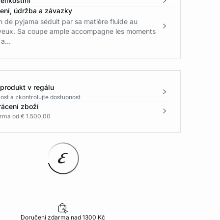
elikostmi
žení, údržba a závazky
 de pyjama séduit par sa matière fluide au
yeux. Sa coupe ample accompagne les moments
a...
 produkt v regálu
ost a zkontrolujte dostupnost
rácení zboží
rma od € 1.500,00
Doručení zdarma nad 1300 Kč
30 dní na vr