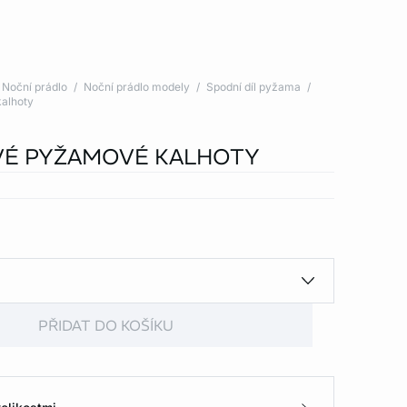
Noční prádlo
Noční prádlo modely
Spodní díl pyžama
alhoty
É PYŽAMOVÉ KALHOTY
PŘIDAT DO KOŠÍKU