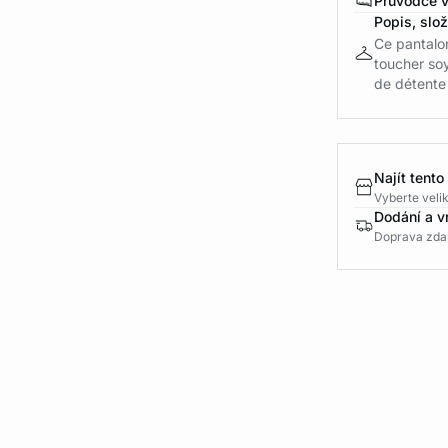
Průvodce v
Popis, slo
Ce pantalon
toucher so
de détente 
Najít tento
Vyberte velik
Dodání a v
Doprava zda