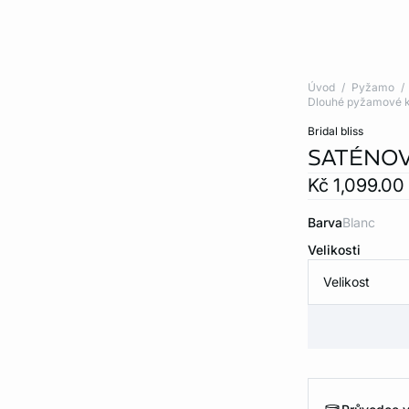
Úvod
Pyžamo
Dlouhé pyžamové k
bridal bliss
SATÉNOV
Kč 1,099.00
Barva
blanc
Velikosti
Velikost