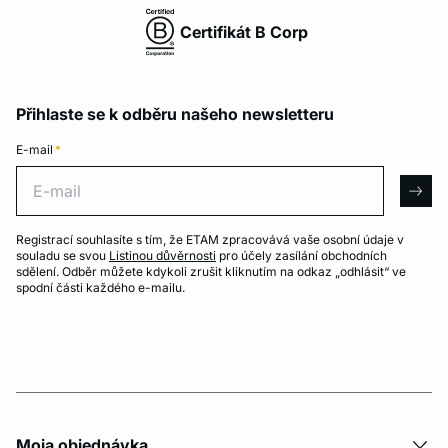
Certifikát B Corp
Přihlaste se k odběru našeho newsletteru
E-mail
*
E-mail
arro
Registrací souhlasíte s tím, že ETAM zpracovává vaše osobní údaje v
souladu se svou
Listinou důvěrnosti
pro účely zasílání obchodních
sdělení. Odběr můžete kdykoli zrušit kliknutím na odkaz „odhlásit“ ve
spodní části každého e-mailu.
Moja objednávka