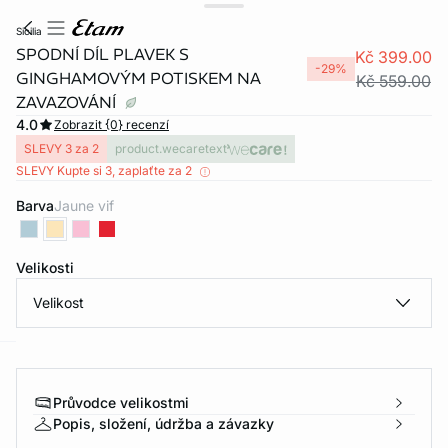
sicilia
SPODNÍ DÍL PLAVEK S
Kč 399.00
-29%
GINGHAMOVÝM POTISKEM NA
Kč 559.00
ZAVAZOVÁNÍ
4.0
Zobrazit {0} recenzí
SLEVY 3 za 2
product.wecaretext
SLEVY Kupte si 3, zaplaťte za 2
Barva
jaune vif
Velikosti
Velikost
-home
Průvodce velikostmi
Popis, složení, údržba a závazky