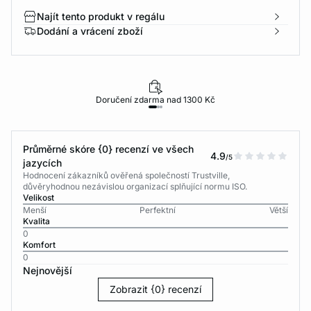
Najít tento produkt v regálu
Dodání a vrácení zboží
Doručení zdarma nad 1300 Kč
Průměrné skóre {0} recenzí ve všech
4.9
/5
jazycích
Hodnocení zákazníků ověřená společností Trustville,
důvěryhodnou nezávislou organizací splňující normu ISO.
Velikost
Menší
Perfektní
Větší
Kvalita
0
Komfort
0
Nejnovější
Zobrazit {0} recenzí