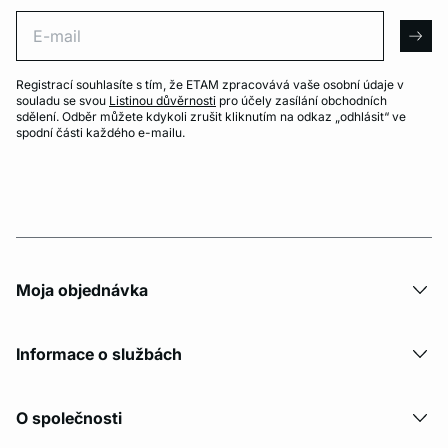
E-mail
arro
Registrací souhlasíte s tím, že ETAM zpracovává vaše osobní údaje v
souladu se svou
Listinou důvěrnosti
pro účely zasílání obchodních
sdělení. Odběr můžete kdykoli zrušit kliknutím na odkaz „odhlásit“ ve
spodní části každého e-mailu.
Moja objednávka
Informace o službách
O společnosti