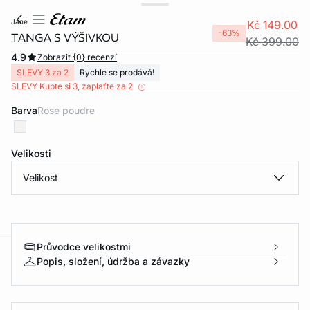
jane
Kč 149.00
-63%
TANGA S VÝŠIVKOU
Kč 399.00
4.9
Zobrazit {0} recenzí
SLEVY 3 za 2
Rychle se prodává!
SLEVY Kupte si 3, zaplaťte za 2
Barva
rose poudre
Velikosti
Velikost
Průvodce velikostmi
Popis, složení, údržba a závazky
-home