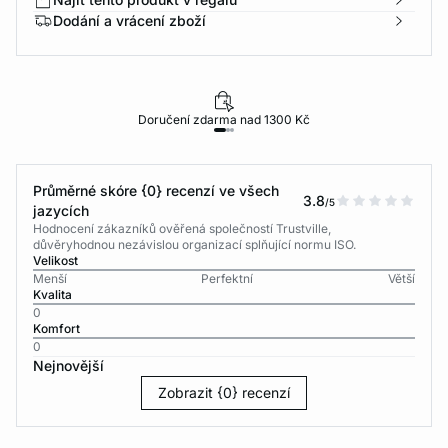
Dodání a vrácení zboží
Doručení zdarma nad 1300 Kč
Průměrné skóre {0} recenzí ve všech
3.8
/5
jazycích
Hodnocení zákazníků ověřená společností Trustville,
důvěryhodnou nezávislou organizací splňující normu ISO.
Velikost
Menší
Perfektní
Větší
Kvalita
0
Komfort
0
Nejnovější
Zobrazit {0} recenzí