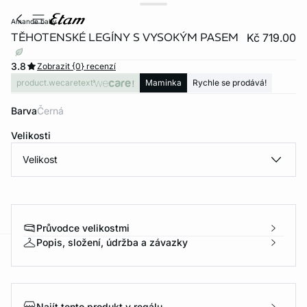
amande baby
TĚHOTENSKÉ LEGÍNY S VYSOKÝM PASEM
Kč 719.00
3.8
Zobrazit {0} recenzí
product.wecaretext
Maminka
Rychle se prodává!
Barva
černá
Velikosti
Velikost
Průvodce velikostmi
Popis, složení, údržba a závazky
-home
Najít tento produkt v regálu