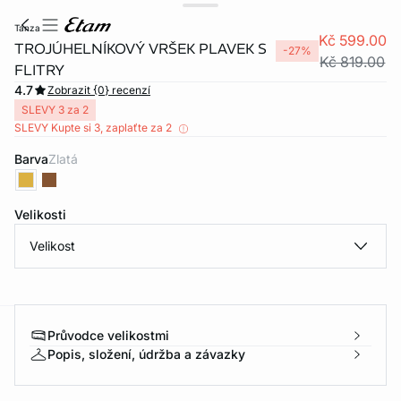
tanza
Kč 599.00
TROJÚHELNÍKOVÝ VRŠEK PLAVEK S
-27%
Kč 819.00
FLITRY
4.7
Zobrazit {0} recenzí
SLEVY 3 za 2
SLEVY Kupte si 3, zaplaťte za 2
Barva
zlatá
Velikosti
Velikost
Průvodce velikostmi
-home
Popis, složení, údržba a závazky