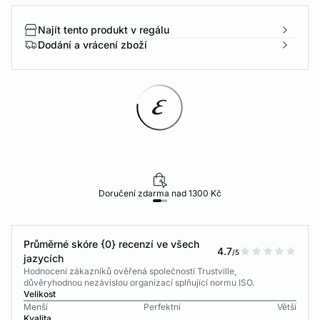
Najít tento produkt v regálu
Dodání a vrácení zboží
Doručení zdarma nad 1300 Kč
Průměrné skóre {0} recenzí ve všech
4.7
/5
jazycích
Hodnocení zákazníků ověřená společností Trustville,
důvěryhodnou nezávislou organizací splňující normu ISO.
Velikost
Menší
Perfektní
Větší
Kvalita