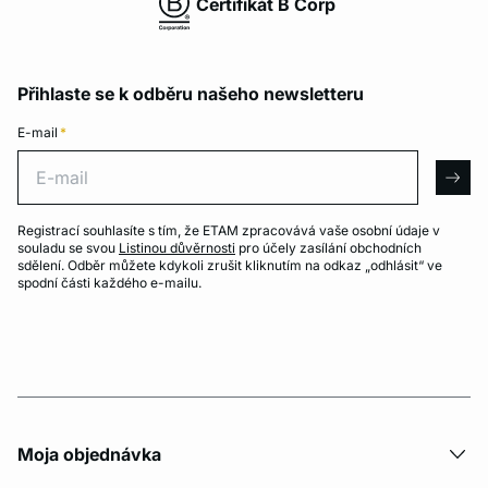
Certifikát B Corp
Přihlaste se k odběru našeho newsletteru
E-mail
*
E-mail
arro
Registrací souhlasíte s tím, že ETAM zpracovává vaše osobní údaje v
souladu se svou
Listinou důvěrnosti
pro účely zasílání obchodních
sdělení. Odběr můžete kdykoli zrušit kliknutím na odkaz „odhlásit“ ve
spodní části každého e-mailu.
Moja objednávka