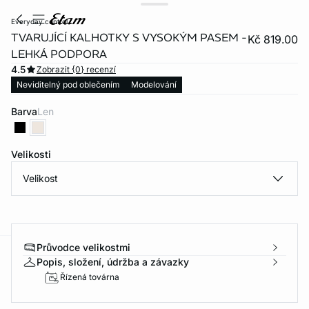
everyday control
TVARUJÍCÍ KALHOTKY S VYSOKÝM PASEM -
Kč 819.00
LEHKÁ PODPORA
4.5
Zobrazit {0} recenzí
Neviditelný pod oblečením
Modelování
Barva
len
Velikosti
Velikost
Průvodce velikostmi
Popis, složení, údržba a závazky
-home
Řízená továrna