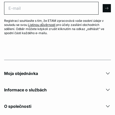
E-mail
arro
Registrací souhlasíte s tím, že ETAM zpracovává vaše osobní údaje v
souladu se svou
Listinou důvěrnosti
pro účely zasílání obchodních
sdělení. Odběr můžete kdykoli zrušit kliknutím na odkaz „odhlásit“ ve
spodní části každého e-mailu.
Moja objednávka
Informace o službách
O společnosti