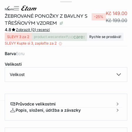
naomi
Kč 149.00
ŽEBROVANÉ PONOŽKY Z BAVLNY S
-25%
Kč 199.00
TŘEŠŇOVÝM VZOREM
4.8
Zobrazit {0} recenzí
SLEVY 3 za 2
product.wecaretext
Rychle se prodává!
SLEVY Kupte si 3, zaplaťte za 2
Barva
ecru
Velikosti
Velikost
Průvodce velikostmi
Popis, složení, údržba a závazky
-home