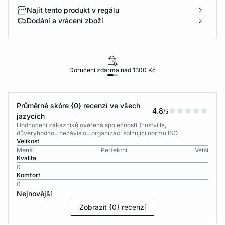
Najít tento produkt v regálu
Dodání a vrácení zboží
Doručení zdarma nad 1300 Kč
Průměrné skóre {0} recenzí ve všech
4.8
/5
jazycích
Hodnocení zákazníků ověřená společností Trustville,
důvěryhodnou nezávislou organizací splňující normu ISO.
Velikost
Menší
Perfektní
Větší
Kvalita
0
Komfort
0
Nejnovější
Zobrazit {0} recenzí