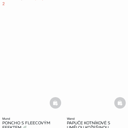
2
basketfull
bask
mund
wand
PONCHO S FLEECOVÝM
PAPUČE KOTNÍKOVÉ S
EFEKTEM
UMĚLOU KOŽEŠINOU