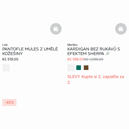
basketfull
bask
loic
marilou
PANTOFLE MULES Z UMĚLÉ
KARDIGAN BEZ RUKÁVŮ S
KOŽEŠINY
EFEKTEM SHERPA
Kč 519.00
Kč 599.00
Kč 1,099.00
SLEVY Kupte si 3, zaplaťte za
2
-45%