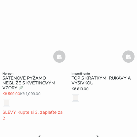
basketfull
bask
noreen
impertinente
SATÉNOVÉ PYŽAMO
TOP S KRÁTKÝMI RUKÁVY A
NEGLIŽÉ S KVĚTINOVÝMI
VÝŠIVKOU
VZORY
Kč 819.00
Kč 599.00
Kč 1,099.00
SLEVY Kupte si 3, zaplaťte za
2