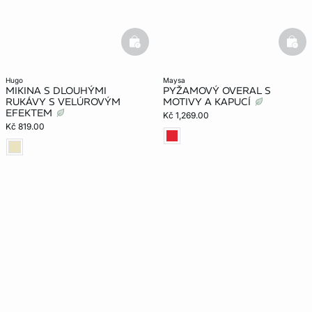
basketfull
bask
hugo
maysa
MIKINA S DLOUHÝMI
PYŽAMOVÝ OVERAL S
RUKÁVY S VELÚROVÝM
MOTIVY A KAPUCÍ
EFEKTEM
Kč 1,269.00
Kč 819.00