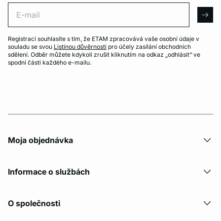
E-mail
arro
Registrací souhlasíte s tím, že ETAM zpracovává vaše osobní údaje v
souladu se svou
Listinou důvěrnosti
pro účely zasílání obchodních
sdělení. Odběr můžete kdykoli zrušit kliknutím na odkaz „odhlásit“ ve
spodní části každého e-mailu.
Moja objednávka
Informace o službách
O společnosti