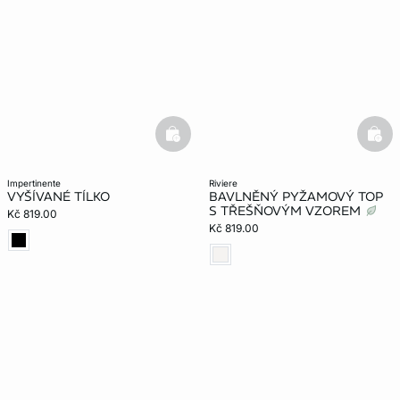
basketfull
bask
impertinente
riviere
VYŠÍVANÉ TÍLKO
BAVLNĚNÝ PYŽAMOVÝ TOP
S TŘEŠŇOVÝM VZOREM
Kč 819.00
Kč 819.00