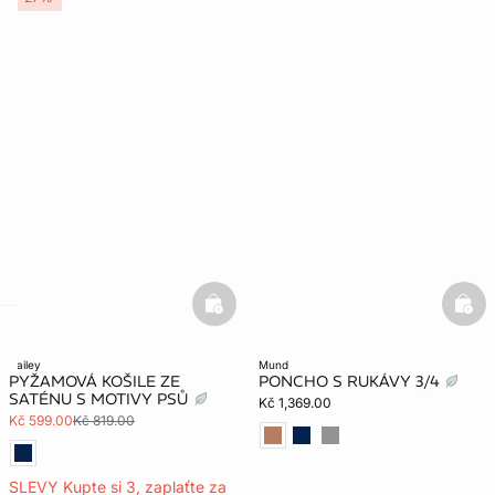
basketfull
bask
-home
hailey
mund
PYŽAMOVÁ KOŠILE ZE
PONCHO S RUKÁVY 3/4
SATÉNU S MOTIVY PSŮ
Kč 1,369.00
Kč 599.00
Kč 819.00
SLEVY Kupte si 3, zaplaťte za