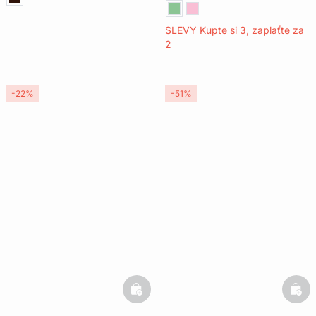
SLEVY Kupte si 3, zaplaťte za
2
-22%
-51%
basketfull
bask