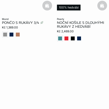
basketfull
bask
100% hedvábí
mund
pearly
PONČO S RUKÁVY 3/4
NOČNÍ KOŠILE S DLOUHÝMI
RUKÁVY Z HEDVÁBÍ
Kč 1,369.00
Kč 2,469.00