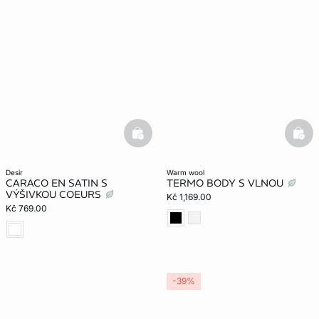
basketfull
bask
desir
warm wool
CARACO EN SATIN S
TERMO BODY S VLNOU
VÝŠIVKOU COEURS
Kč 1,169.00
Kč 769.00
-39%