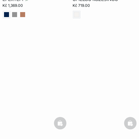
Kč 1,369.00
Kč 719.00
basketfull
bask