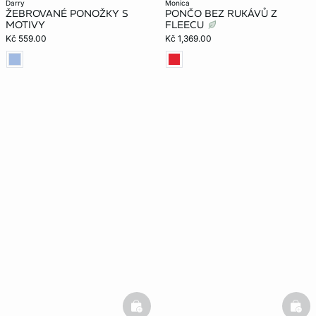
darry
monica
ŽEBROVANÉ PONOŽKY S
PONČO BEZ RUKÁVŮ Z
MOTIVY
FLEECU
Kč 559.00
Kč 1,369.00
basketfull
bask