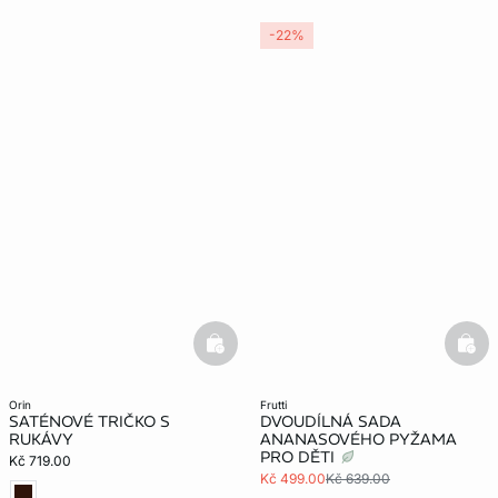
-22%
basketfull
bask
orin
frutti
SATÉNOVÉ TRIČKO S
DVOUDÍLNÁ SADA
RUKÁVY
ANANASOVÉHO PYŽAMA
PRO DĚTI
Kč 719.00
Kč 499.00
Kč 639.00