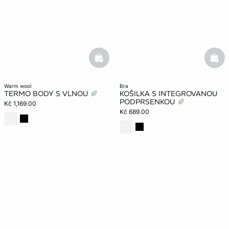
basketfull
bask
warm wool
bra
TERMO BODY S VLNOU
KOŠILKA S INTEGROVANOU
PODPRSENKOU
Kč 1,169.00
Kč 689.00