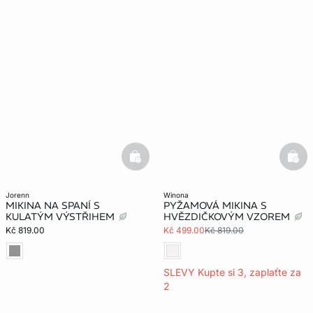
basketfull
bask
jorenn
winona
MIKINA NA SPANÍ S
PYŽAMOVÁ MIKINA S
KULATÝM VÝSTŘIHEM
HVĚZDIČKOVÝM VZOREM
Kč 819.00
Kč 499.00
Kč 819.00
SLEVY Kupte si 3, zaplaťte za
2