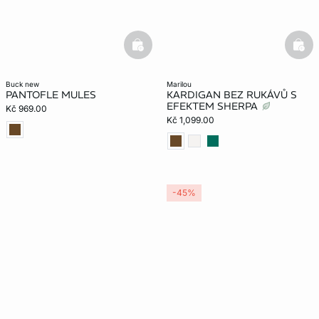
basketfull
bask
buck new
marilou
PANTOFLE MULES
KARDIGAN BEZ RUKÁVŮ S
EFEKTEM SHERPA
Kč 969.00
Kč 1,099.00
-45%