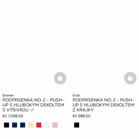
basketfull
bask
etreinte
eclat
PODPRSENKA NO. 2 - PUSH-
PODPRSENKA NO. 2 - PUSH-
UP S HLUBOKÝM DEKOLTEM
UP S HLUBOKÝM DEKOLTEM
S VÝŠIVKOU
Z KRAJKY
Kč 1,099.00
Kč 999.00