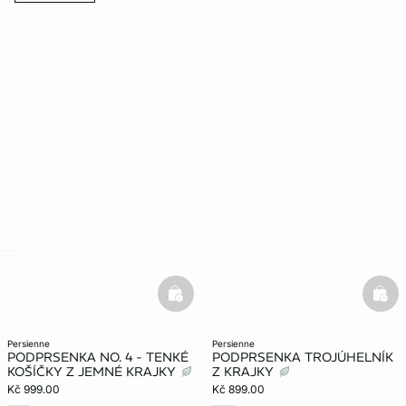
-home
basketfull
bask
persienne
persienne
PODPRSENKA NO. 4 - TENKÉ
PODPRSENKA TROJÚHELNÍK
KOŠÍČKY Z JEMNÉ KRAJKY
Z KRAJKY
Kč 999.00
Kč 899.00