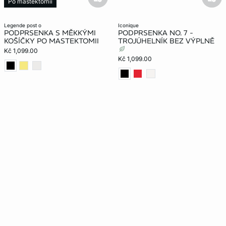
basketfull
bask
Po mastektomii
legende post o
iconique
PODPRSENKA S MĚKKÝMI
PODPRSENKA NO. 7 -
KOŠÍČKY PO MASTEKTOMII
TROJÚHELNÍK BEZ VÝPLNĚ
Kč 1,099.00
Kč 1,099.00