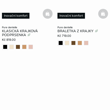
basketfull
bask
Inovační komfort
Inovační komfort
Neviditelný pod oblečením
Neviditelný pod oblečením
pure dentelle
pure dentelle
KLASICKÁ KRAJKOVÁ
BRALETKA Z KRAJKY
PODPRSENKA
Kč 719.00
Kč 819.00