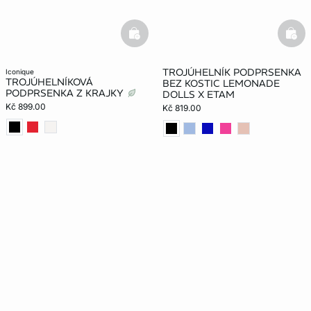
basketfull
bask
TROJÚHELNÍK PODPRSENKA
iconique
TROJÚHELNÍKOVÁ
BEZ KOSTIC LEMONADE
PODPRSENKA Z KRAJKY
DOLLS X ETAM
Kč 899.00
Kč 819.00