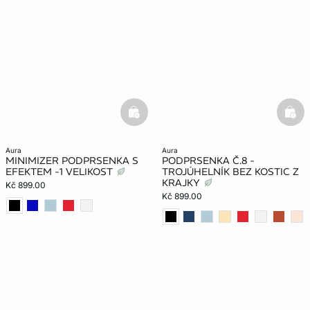
basketfull
bask
aura
aura
MINIMIZER PODPRSENKA S
PODPRSENKA Č.8 -
EFEKTEM -1 VELIKOST
TROJÚHELNÍK BEZ KOSTIC Z
KRAJKY
Kč 899.00
Kč 899.00