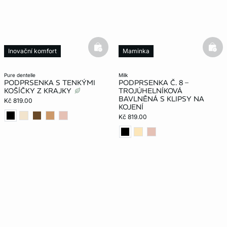
basketfull
bask
Inovační komfort
Maminka
Neviditelný pod oblečením
pure dentelle
milk
PODPRSENKA S TENKÝMI
PODPRSENKA Č. 8 –
KOŠÍČKY Z KRAJKY
TROJÚHELNÍKOVÁ
BAVLNĚNÁ S KLIPSY NA
Kč 819.00
KOJENÍ
Kč 819.00