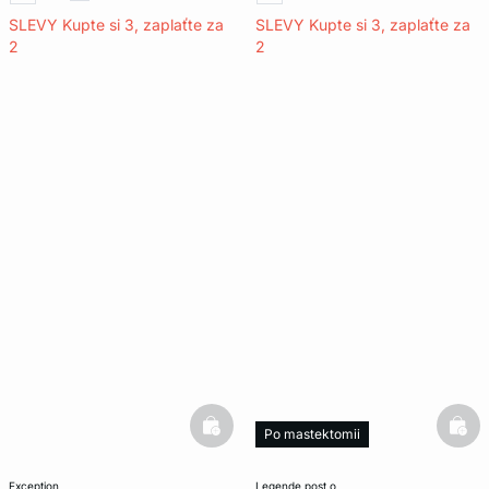
SLEVY Kupte si 3, zaplaťte za
SLEVY Kupte si 3, zaplaťte za
2
2
basketfull
bask
Po mastektomii
exception
legende post o