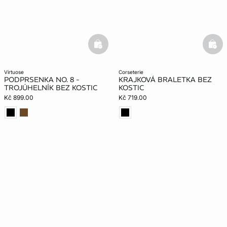
basketfull
bask
virtuose
corseterie
PODPRSENKA NO. 8 -
KRAJKOVÁ BRALETKA BEZ
TROJÚHELNÍK BEZ KOSTIC
KOSTIC
Kč 899.00
Kč 719.00