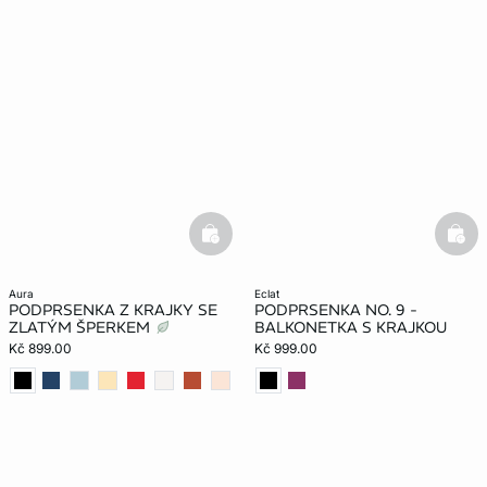
basketfull
bask
aura
eclat
PODPRSENKA Z KRAJKY SE
PODPRSENKA NO. 9 -
ZLATÝM ŠPERKEM
BALKONETKA S KRAJKOU
Kč 899.00
Kč 999.00