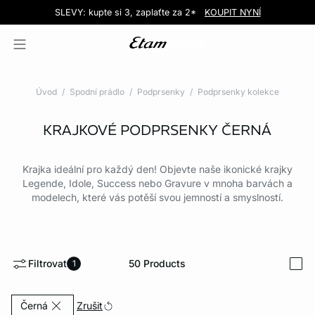
Love EDIT: podprsenka + kalhotky za 999 Kč
SLEVY: kupte si 3, zaplaťte za 2*
Doručení do obchodu zdarma!
KOUPIT NYNÍ
KOUPIT NYNÍ
Úvod
Spodní prádlo
Podprsenky
Podprsenky kolekce
KRAJKOVÉ PODPRSENKY
ČERNÁ
Krajka ideální pro každý den! Objevte naše ikonické krajky
Legende, Idole, Success nebo Gravure v mnoha barvách a
modelech, které vás potěší svou jemností a smyslností.
Filtrovat
50
Products
1
i
Currently Refined by Barva: Černá
Zrušit
Černá