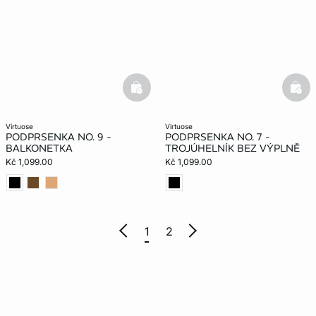
basketfull
bask
virtuose
virtuose
PODPRSENKA NO. 9 -
PODPRSENKA NO. 7 -
BALKONETKA
TROJÚHELNÍK BEZ VÝPLNĚ
Kč 1,099.00
Kč 1,099.00
1
2