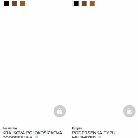
basketfull
bask
persienne
eclipse
KRAJKOVÁ POLOKOŠÍČKOVÁ
PODPRSENKA TYPU
PODPRSENKA
MINIMIZER