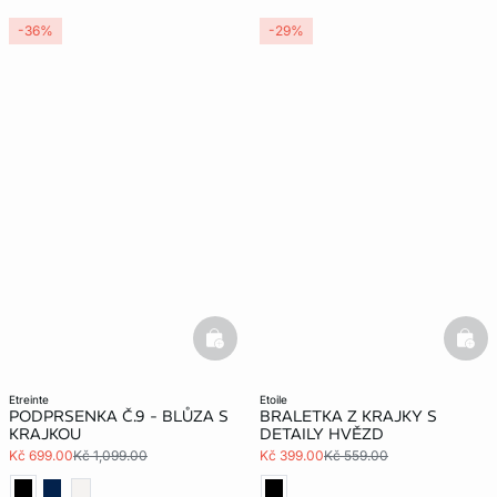
-36%
-29%
basketfull
bask
etreinte
etoile
PODPRSENKA Č.9 - BLŮZA S
BRALETKA Z KRAJKY S
KRAJKOU
DETAILY HVĚZD
Kč 699.00
Kč 1,099.00
Kč 399.00
Kč 559.00