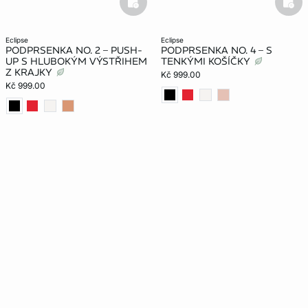
basketfull
bask
eclipse
eclipse
PODPRSENKA NO. 2 – PUSH-
PODPRSENKA NO. 4 – S
UP S HLUBOKÝM VÝSTŘIHEM
TENKÝMI KOŠÍČKY
Z KRAJKY
Kč 999.00
Kč 999.00