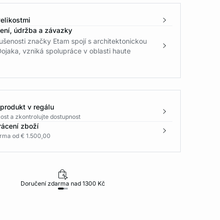
elikostmi
žení, údržba a závazky
ušenosti značky Etam spojí s architektonickou
Dojaka, vzniká spolupráce v oblasti haute
 produkt v regálu
ost a zkontrolujte dostupnost
rácení zboží
rma od € 1.500,00
Doručení zdarma nad 1300 Kč
30 dní na vr