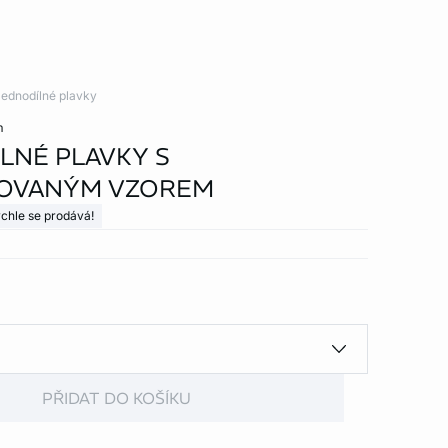
ednodílné plavky
m
LNÉ PLAVKY S
OVANÝM VZOREM
chle se prodává!
PŘIDAT DO KOŠÍKU