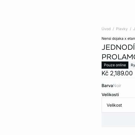
Úvod
Plavky
J
nensi dojaka x eta
JEDNODÍ
PROLAM
Pouze online
Ry
Kč 2,189.00
Barva
noir
Velikosti
Velikost