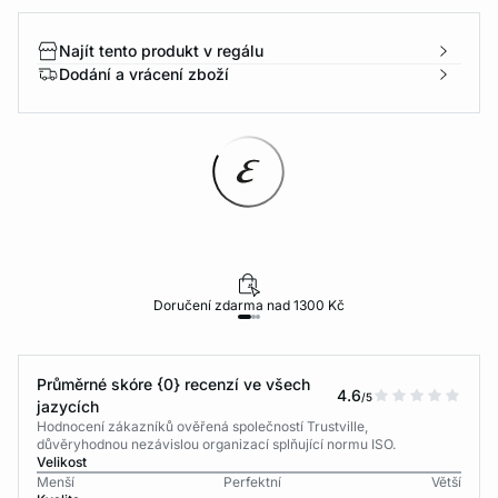
Najít tento produkt v regálu
Dodání a vrácení zboží
Doručení zdarma nad 1300 Kč
Průměrné skóre {0} recenzí ve všech
4.6
/5
jazycích
Hodnocení zákazníků ověřená společností Trustville,
důvěryhodnou nezávislou organizací splňující normu ISO.
Velikost
Menší
Perfektní
Větší