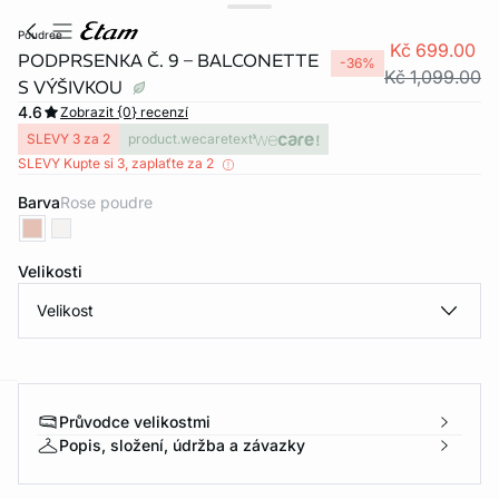
poudree
Kč 699.00
PODPRSENKA Č. 9 – BALCONETTE
-36%
Kč 1,099.00
S VÝŠIVKOU
4.6
Zobrazit {0} recenzí
SLEVY 3 za 2
product.wecaretext
SLEVY Kupte si 3, zaplaťte za 2
Barva
rose poudre
Velikosti
Velikost
Průvodce velikostmi
-home
Popis, složení, údržba a závazky