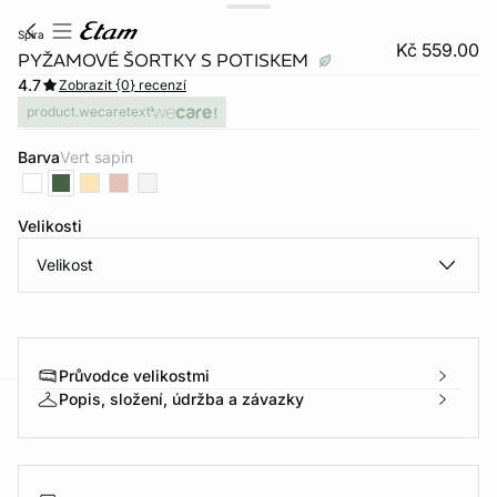
spira
Kč 559.00
PYŽAMOVÉ ŠORTKY S POTISKEM
4.7
Zobrazit {0} recenzí
product.wecaretext
Barva
vert sapin
Velikosti
Velikost
Průvodce velikostmi
Popis, složení, údržba a závazky
-home