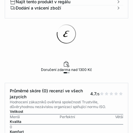
Najít tento produkt v regálu
Dodání a vrácení zboží
Doručení zdarma nad 1300 Kč
Průměrné skóre {0} recenzí ve všech
4.7
/5
jazycích
Hodnocení zákazníků ověřená společností Trustville,
důvěryhodnou nezávislou organizací splňující normu ISO.
Velikost
Menší
Perfektní
Větší
Kvalita
0
Komfort