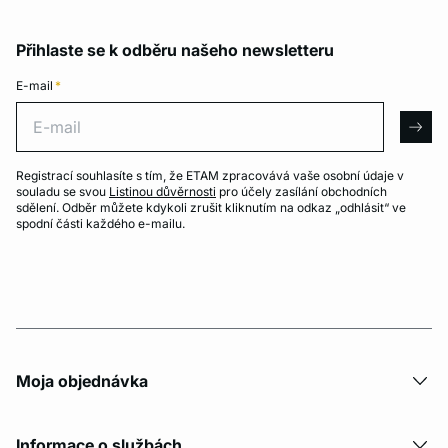
Přihlaste se k odběru našeho newsletteru
E-mail
*
E-mail
arro
Registrací souhlasíte s tím, že ETAM zpracovává vaše osobní údaje v
souladu se svou
Listinou důvěrnosti
pro účely zasílání obchodních
sdělení. Odběr můžete kdykoli zrušit kliknutím na odkaz „odhlásit“ ve
spodní části každého e-mailu.
Moja objednávka
Informace o službách