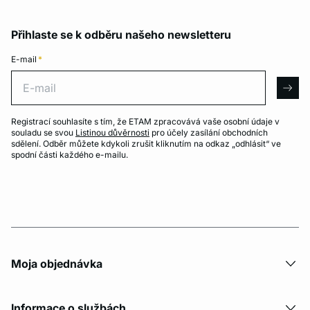
Přihlaste se k odběru našeho newsletteru
E-mail
*
E-mail
arro
Registrací souhlasíte s tím, že ETAM zpracovává vaše osobní údaje v
souladu se svou
Listinou důvěrnosti
pro účely zasílání obchodních
sdělení. Odběr můžete kdykoli zrušit kliknutím na odkaz „odhlásit“ ve
spodní části každého e-mailu.
Moja objednávka
Informace o službách