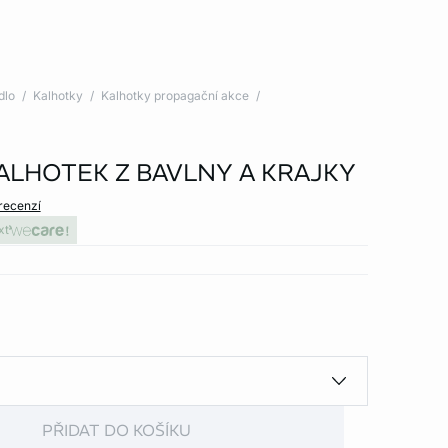
dlo
Kalhotky
Kalhotky propagační akce
KALHOTEK Z BAVLNY A KRAJKY
 recenzí
xt
PŘIDAT DO KOŠÍKU