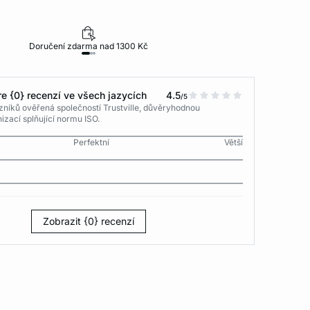
Doručení zdarma nad 1300 Kč
30 dní na vr
e {0} recenzí ve všech jazycích
4.5
/5
níků ověřená společností Trustville, důvěryhodnou
izací splňující normu ISO.
Perfektní
Větší
Zobrazit {0} recenzí