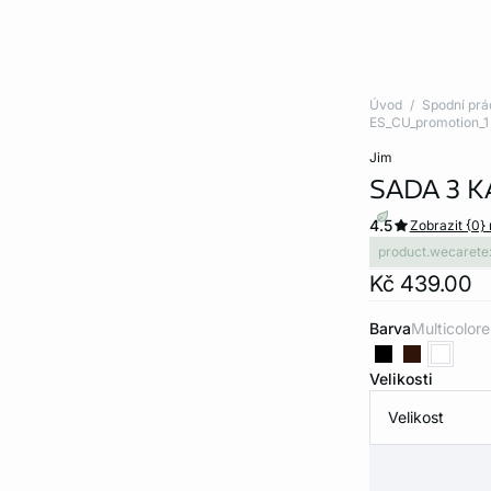
Úvod
Spodní prá
ES_CU_promotion_1
jim
SADA 3 
4.5
Zobrazit {0}
product.wecarete
Kč 439.00
Barva
multicolore
Velikosti
Velikost