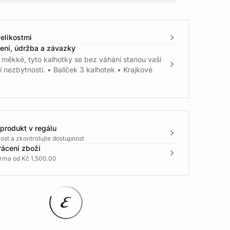
elikostmi
žení, údržba a závazky
 měkké, tyto kalhotky se bez váhání stanou vaší
nezbytností. • Balíček 3 kalhotek • Krajkové
 produkt v regálu
ost a zkontrolujte dostupnost
rácení zboží
rma od Kč 1,500.00