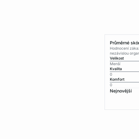
Průměrné skór
Hodnocení zákaz
nezávislou organ
Velikost
Menší
Kvalita
0
Komfort
0
Nejnovější