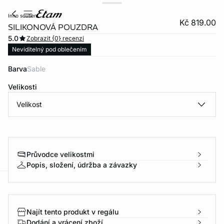
inno soutien
Kč 819.00
SILIKONOVÁ POUZDRA
5.0
Zobrazit {0} recenzí
Neviditelný pod oblečením
Barva
sable
Velikosti
Velikost
Průvodce velikostmi
Popis, složení, údržba a závazky
-home
Najít tento produkt v regálu
Dodání a vrácení zboží