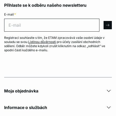
Přihlaste se k odběru našeho newsletteru
E-mail
*
E-mail
arro
Registrací souhlasíte s tím, že ETAM zpracovává vaše osobní údaje v
souladu se svou
Listinou důvěrnosti
pro účely zasílání obchodních
sdělení. Odběr můžete kdykoli zrušit kliknutím na odkaz „odhlásit“ ve
spodní části každého e-mailu.
Moja objednávka
Informace o službách