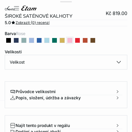
cheeta
Kč 819.00
ŠIROKÉ SATÉNOVÉ KALHOTY
5.0
Zobrazit {0} recenzí
Barva
rose
Velikosti
Velikost
Průvodce velikostmi
Popis, složení, údržba a závazky
-home
Najít tento produkt v regálu
Dodání a vrácení zboží