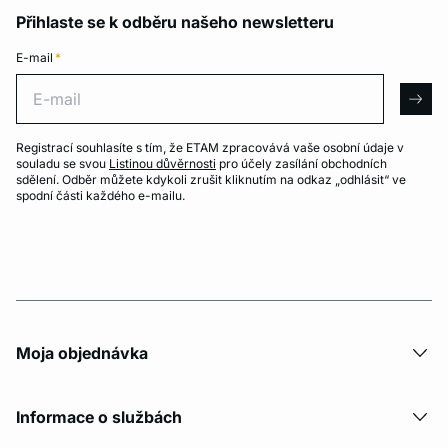
Přihlaste se k odběru našeho newsletteru
E-mail
*
E-mail
arro
Registrací souhlasíte s tím, že ETAM zpracovává vaše osobní údaje v
souladu se svou
Listinou důvěrnosti
pro účely zasílání obchodních
sdělení. Odběr můžete kdykoli zrušit kliknutím na odkaz „odhlásit“ ve
spodní části každého e-mailu.
Moja objednávka
Informace o službách