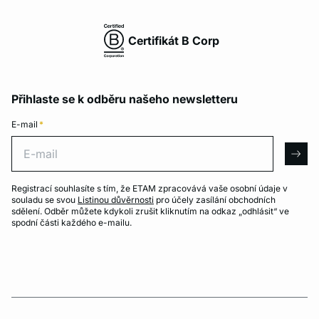
Certifikát B Corp
Přihlaste se k odběru našeho newsletteru
E-mail
*
E-mail
arro
Registrací souhlasíte s tím, že ETAM zpracovává vaše osobní údaje v
souladu se svou
Listinou důvěrnosti
pro účely zasílání obchodních
sdělení. Odběr můžete kdykoli zrušit kliknutím na odkaz „odhlásit“ ve
spodní části každého e-mailu.