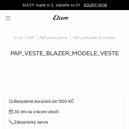
Love EDIT: podprsenka + kalhotky za 999 Kč
SLEVY: kupte si 3, zaplaťte za 2*
Doručení do obchodu zdarma!
KOUPIT NYNÍ
KOUPIT NYNÍ
Úvod
PAP
PAP_veste_blazer
PAP_veste_blazer_modele
PAP_VESTE_BLAZER_MODELE_VESTE
Bezplatné doručení od 1500 KČ
30 dní na vrácení zboží
Zákaznický servis