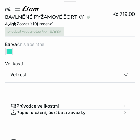
erin
Kč 719.00
BAVLNĚNÉ PYŽAMOVÉ ŠORTKY
4.4
Zobrazit {0} recenzí
product.wecaretext
Barva
anis absinthe
Velikosti
Velikost
Průvodce velikostmi
Popis, složení, údržba a závazky
-home