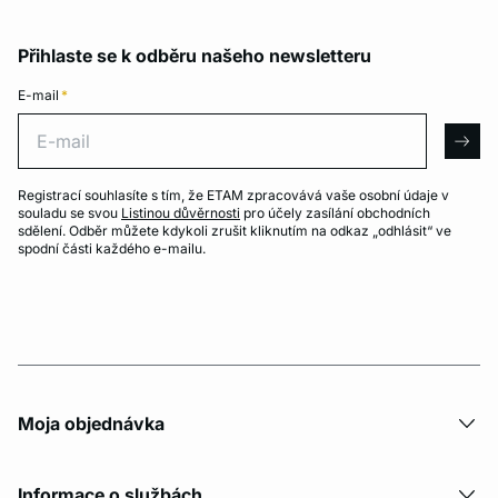
Přihlaste se k odběru našeho newsletteru
E-mail
*
E-mail
arro
Registrací souhlasíte s tím, že ETAM zpracovává vaše osobní údaje v
souladu se svou
Listinou důvěrnosti
pro účely zasílání obchodních
sdělení. Odběr můžete kdykoli zrušit kliknutím na odkaz „odhlásit“ ve
spodní části každého e-mailu.
Moja objednávka
Informace o službách