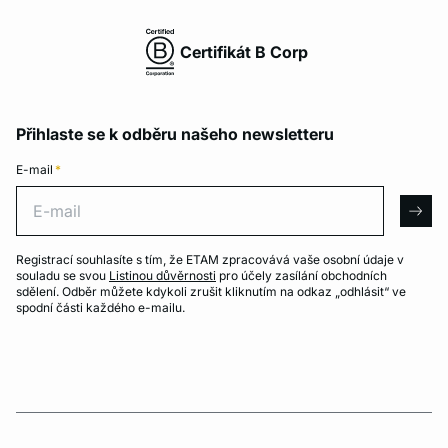
Certifikát B Corp
Přihlaste se k odběru našeho newsletteru
E-mail
*
E-mail
arro
Registrací souhlasíte s tím, že ETAM zpracovává vaše osobní údaje v
souladu se svou
Listinou důvěrnosti
pro účely zasílání obchodních
sdělení. Odběr můžete kdykoli zrušit kliknutím na odkaz „odhlásit“ ve
spodní části každého e-mailu.