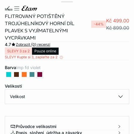
musa
FLITROVANÝ POTIŠTĚNÝ
Kč 499.00
TROJÚHELNÍKOVÝ HORNÍ DÍL
-44%
Kč 899.00
PLAVEK S VYJÍMATELNÝMI
VYCPÁVKAMI
4.7
Zobrazit {0} recenzí
SLEVY 3 za 2
Pouze online
SLEVY Kupte si 3, zaplaťte za 2
Barva
imp fd violet
Velikosti
Velikost
-home
Průvodce velikostmi
Popis, složení, údržba a závazky