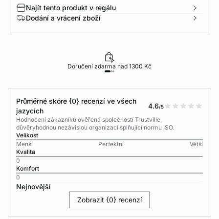
Najít tento produkt v regálu
Dodání a vrácení zboží
Doručení zdarma nad 1300 Kč
Průměrné skóre {0} recenzí ve všech
4.6
/5
jazycích
Hodnocení zákazníků ověřená společností Trustville,
důvěryhodnou nezávislou organizací splňující normu ISO.
Velikost
Menší
Perfektní
Větší
Kvalita
0
Komfort
0
Nejnovější
Zobrazit {0} recenzí