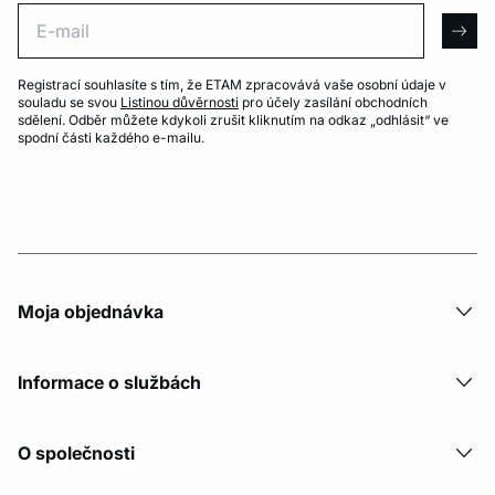
E-mail
arro
Registrací souhlasíte s tím, že ETAM zpracovává vaše osobní údaje v
souladu se svou
Listinou důvěrnosti
pro účely zasílání obchodních
sdělení. Odběr můžete kdykoli zrušit kliknutím na odkaz „odhlásit“ ve
spodní části každého e-mailu.
Moja objednávka
Informace o službách
O společnosti