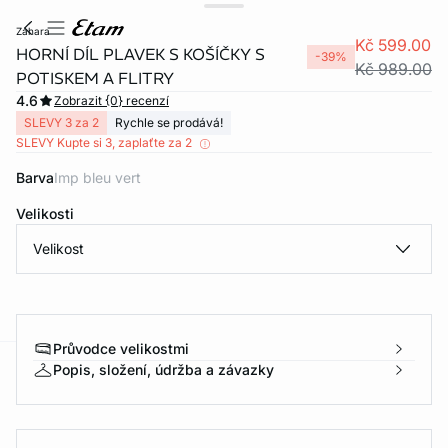
zahara
Kč 599.00
HORNÍ DÍL PLAVEK S KOŠÍČKY S
-39%
Kč 989.00
POTISKEM A FLITRY
4.6
Zobrazit {0} recenzí
SLEVY 3 za 2
Rychle se prodává!
SLEVY Kupte si 3, zaplaťte za 2
Barva
imp bleu vert
Velikosti
Velikost
Průvodce velikostmi
Popis, složení, údržba a závazky
-home