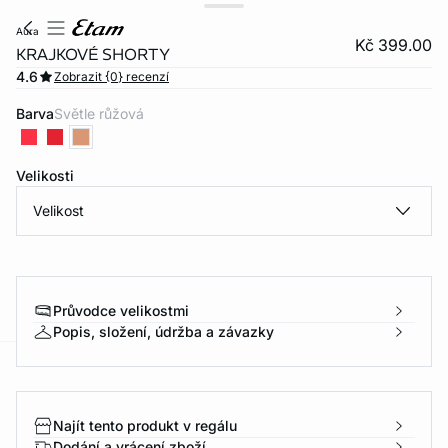
aura
Kč 399.00
KRAJKOVÉ SHORTY
4.6
Zobrazit {0} recenzí
Barva
světle růžová
Velikosti
Velikost
Průvodce velikostmi
Popis, složení, údržba a závazky
-home
Najít tento produkt v regálu
Dodání a vrácení zboží