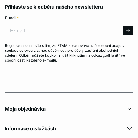
Přihlaste se k odběru našeho newsletteru
E-mail
*
E-mail
arro
Registrací souhlasíte s tím, že ETAM zpracovává vaše osobní údaje v
souladu se svou
Listinou důvěrnosti
pro účely zasílání obchodních
sdělení. Odběr můžete kdykoli zrušit kliknutím na odkaz „odhlásit“ ve
spodní části každého e-mailu.
Moja objednávka
Informace o službách