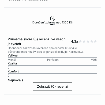
Doručení zdarma nad 1300 Kč
Průměrné skóre {0} recenzí ve všech
4.3
/5
jazycích
Hodnocení zákazníků ověřená společností Trustville,
důvěryhodnou nezávislou organizací splňující normu ISO.
Velikost
Menší
Perfektní
Větší
Kvalita
0
Komfort
0
Nejnovější
Zobrazit {0} recenzí