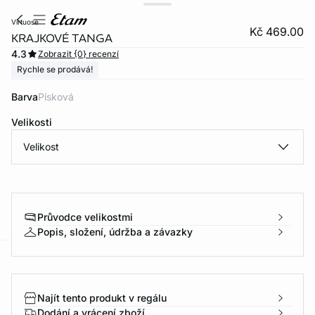
virtuose
Kč 469.00
KRAJKOVÉ TANGA
4.3
Zobrazit {0} recenzí
Rychle se prodává!
Barva
písková
Velikosti
Velikost
Průvodce velikostmi
Popis, složení, údržba a závazky
-home
Najít tento produkt v regálu
Dodání a vrácení zboží