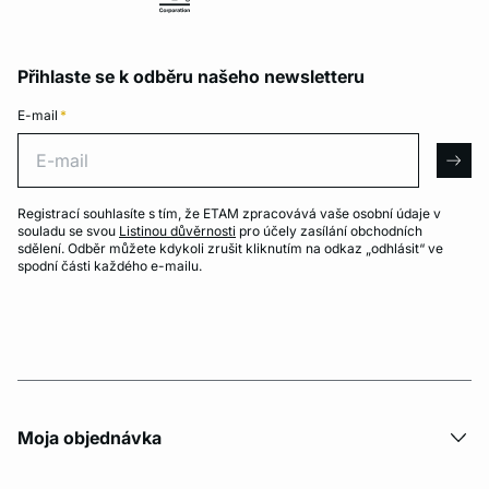
Přihlaste se k odběru našeho newsletteru
E-mail
*
E-mail
arro
Registrací souhlasíte s tím, že ETAM zpracovává vaše osobní údaje v
souladu se svou
Listinou důvěrnosti
pro účely zasílání obchodních
sdělení. Odběr můžete kdykoli zrušit kliknutím na odkaz „odhlásit“ ve
spodní části každého e-mailu.
Moja objednávka