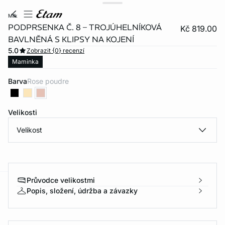
milk
PODPRSENKA Č. 8 – TROJÚHELNÍKOVÁ
Kč 819.00
BAVLNĚNÁ S KLIPSY NA KOJENÍ
5.0
Zobrazit {0} recenzí
Maminka
Barva
rose poudre
Velikosti
Velikost
Průvodce velikostmi
Popis, složení, údržba a závazky
-home