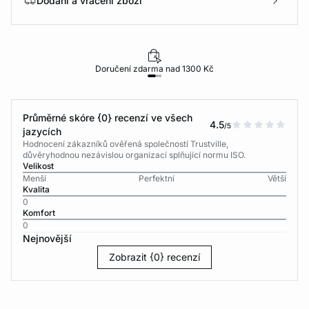
Dodání a vrácení zboží
Doručení zdarma nad 1300 Kč
Průměrné skóre {0} recenzí ve všech
4.5
/5
jazycích
Hodnocení zákazníků ověřená společností Trustville,
důvěryhodnou nezávislou organizací splňující normu ISO.
Velikost
Menší
Perfektní
Větší
Kvalita
0
Komfort
0
Nejnovější
Zobrazit {0} recenzí