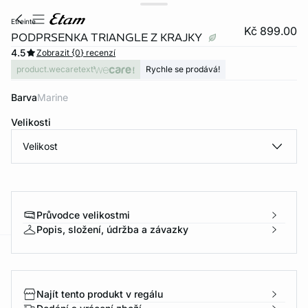
etreinte
Kč 899.00
PODPRSENKA TRIANGLE Z KRAJKY
4.5
Zobrazit {0} recenzí
product.wecaretext
Rychle se prodává!
Barva
marine
Velikosti
Velikost
Průvodce velikostmi
Popis, složení, údržba a závazky
-home
Najít tento produkt v regálu