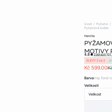
Úvod
Pyžamo
Pyžamové košile
henrita
PYŽAMOV
MOTIVY 
4.8
Zobrazit {0}
SLEVY 3 za 2
p
Kč 599.00
K
Barva
imp fond r
Velikosti
Velikost