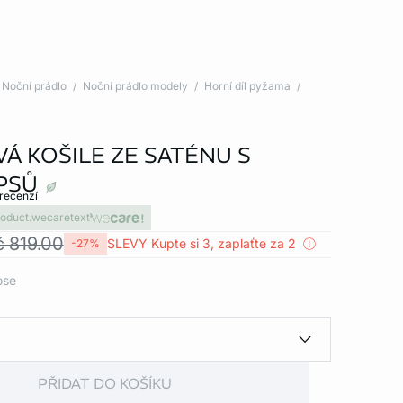
Noční prádlo
Noční prádlo modely
Horní díl pyžama
Á KOŠILE ZE SATÉNU S
PSŮ
 recenzí
roduct.wecaretext
č 819.00
SLEVY Kupte si 3, zaplaťte za 2
-27%
ose
PŘIDAT DO KOŠÍKU