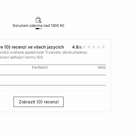
Doručení zdarma nad 1300 Kč
30 dní na vr
e {0} recenzí ve všech jazycích
4.8
/5
níků ověřená společností Trustville, důvěryhodnou
izací splňující normu ISO.
Perfektní
Větší
Zobrazit {0} recenzí