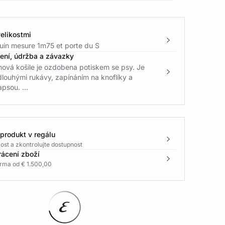
elikostmi
in mesure 1m75 et porte du S
žení, údržba a závazky
ová košile je ozdobena potiskem se psy. Je
louhými rukávy, zapínáním na knoflíky a
psou. ...
 produkt v regálu
ost a zkontrolujte dostupnost
rácení zboží
rma od € 1.500,00