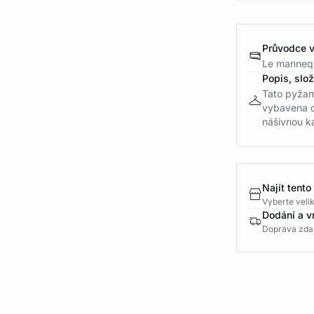
Průvodce v
Le mannequ
Popis, slo
Tato pyžam
vybavena d
nášivnou ka
Najít tento
Vyberte velik
Dodání a v
Doprava zda