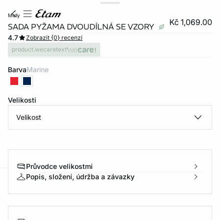
molly
Kč 1,069.00
SADA PYŽAMA DVOUDÍLNÁ SE VZORY
4.7
Zobrazit {0} recenzí
product.wecaretext
Barva
marine
Velikosti
Velikost
Průvodce velikostmi
Popis, složení, údržba a závazky
-home