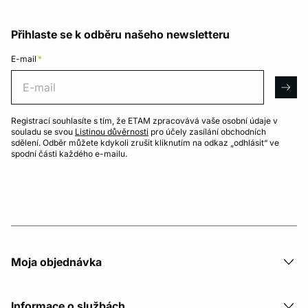
Přihlaste se k odběru našeho newsletteru
E-mail
*
E-mail
arro
Registrací souhlasíte s tím, že ETAM zpracovává vaše osobní údaje v
souladu se svou
Listinou důvěrnosti
pro účely zasílání obchodních
sdělení. Odběr můžete kdykoli zrušit kliknutím na odkaz „odhlásit“ ve
spodní části každého e-mailu.
Moja objednávka
Informace o službách