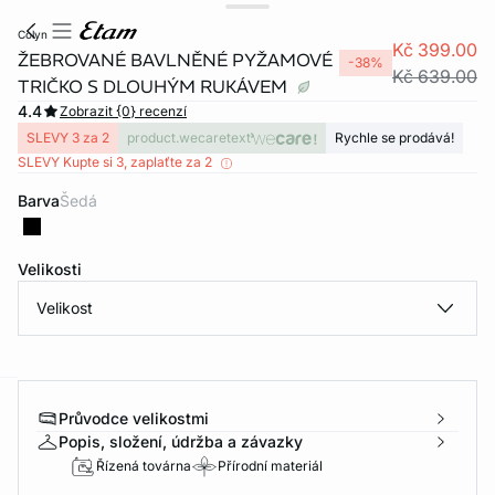
colyn
Kč 399.00
ŽEBROVANÉ BAVLNĚNÉ PYŽAMOVÉ
-38%
Kč 639.00
TRIČKO S DLOUHÝM RUKÁVEM
4.4
Zobrazit {0} recenzí
SLEVY 3 za 2
product.wecaretext
Rychle se prodává!
SLEVY Kupte si 3, zaplaťte za 2
Barva
šedá
Velikosti
Velikost
Průvodce velikostmi
-home
Popis, složení, údržba a závazky
Řízená továrna
Přírodní materiál