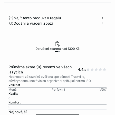
Najít tento produkt v regálu
Dodání a vrácení zboží
Doručení zdarma nad 1300 Kč
Průměrné skóre {0} recenzí ve všech
4.4
/5
jazycích
Hodnocení zákazníků ověřená společností Trustville,
důvěryhodnou nezávislou organizací splňující normu ISO.
Velikost
Menší
Perfektní
Větší
Kvalita
0
Komfort
0
Nejnovější