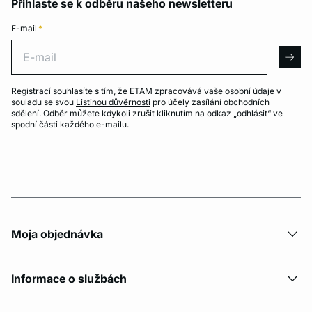
Přihlaste se k odběru našeho newsletteru
E-mail
*
E-mail
arro
Registrací souhlasíte s tím, že ETAM zpracovává vaše osobní údaje v
souladu se svou
Listinou důvěrnosti
pro účely zasílání obchodních
sdělení. Odběr můžete kdykoli zrušit kliknutím na odkaz „odhlásit“ ve
spodní části každého e-mailu.
Moja objednávka
Informace o službách